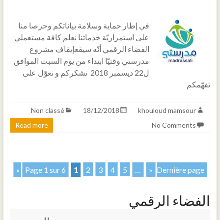
في إطار حماية وسلامة بياناتكم وحرصا منا
على استمراريّة خدماتنا نعلم كافة مستعملي
الفضاء الرقمي أنّه سيقعإيقاف مشروع
مدرستي وقتيّا ابتداء من يوم السبت الموافق
ل22 ديسمبر 2018 نشكركم و نعوّل على
تفهّمكم
Non classé
18/12/2018
khouloud mamsour
Read more
No Comments
Page 1 sur 6
1
2
3
4
5
…
»
Dernière page »
الفضاء الرقمي