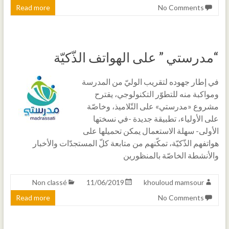
Read more
No Comments
“مدرستي ” على الهواتف الذّكيّة
في إطار جهوده لتقريب الوليّ من المدرسة
ومواكبة منه للتطوّر التكنولوجي، يقترح
مشروع «مدرستي» على التّلاميذ، وخاصّة
على الأولياء، تطبيقة جديدة -في نسختها
الأولى- سهلة الاستعمال يمكن تحميلها على
هواتفهم الذّكيّة، تمكّنهم من متابعة كلّ المستجدّات والأخبار
والأنشطة الخاصّة بالمنظورين
Non classé
11/06/2019
khouloud mamsour
Read more
No Comments