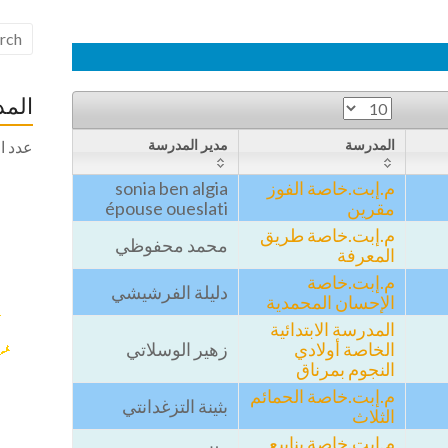
المد
المدرسة
مدير المدرسة
عدد ال
م.إبت.خاصة الفوز
sonia ben algia
مقرين
épouse oueslati
م.إبت.خاصة طريق
محمد محفوظي
المعرفة
م.إبت.خاصة
دليلة الفرشيشي
الإحسان المحمدية
المدرسة الابتدائية
الخاصة أولادي
زهير الوسلاتي
النجوم بمرناق
م.إبت.خاصة الحمائم
بثينة التزغدانتي
الثلاث
م.إبت.خاصة ينابيع