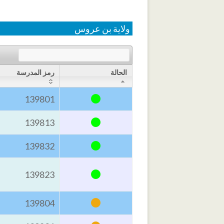
ولاية بن عروس
الحالة
رمز المدرسة
•
139801
•
139813
•
139832
•
139823
•
139804