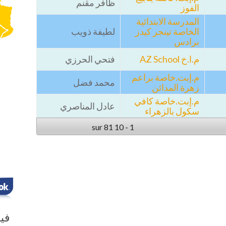
ظافر مقنم
الفوز
المدرسة الابتدائية
الخاصة تينجر كيدز
لطيفة ذويب
برادس
م.ا.خ AZ School
فتحي الحرزي
م.إبت.خاصة براعم
محمد فضل
زهرة المدائن
م.إبت.خاصة كافي
عادل المناصري
سكول بالزهراء
1 - 10 sur 81
في