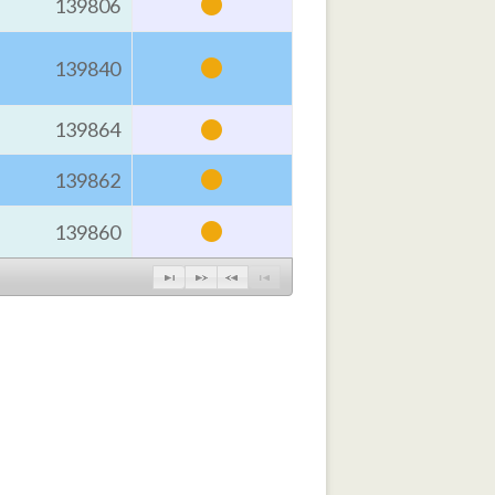
•
139806
•
139840
•
139864
•
139862
•
139860