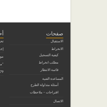
صفحات
أح
الاستقبال
تحي
الانخراط
إجر
كيفية التسجيل
موا
مطلب انخراط
“مد
قائمة الانتظار
79
المساعدة الفنية
أسئلة متداولة الطرح
اقتراحات – ملاحظات
الاتصال